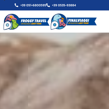
+39 051-6800595
+39 0535-93884