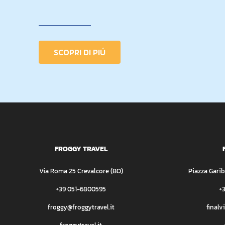
SCOPRI DI PIÚ
FROGGY TRAVEL
Via Roma 25 Crevalcore (BO)
Piazza Garib
+39 051-6800595
+
froggy@froggytravel.it
finalv